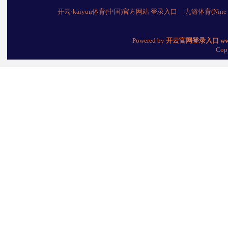
开云·kaiyun体育(中国)官方网站 登录入口
九游体育(Nine 
Powered by
开云官网登录入口 www.
Cop