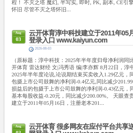
程！ 不灭之塔 魔幻, 半写实, 即时, PK, 副本, CE引擎
怀旧 尽管不灭之塔怀旧...
云开体育淳中科技建立于2011年05
Aug
03
登录入口 www.kaiyun.com
2026-08-03
（原标题：淳中科技：2025年半年度归母净利润同比减
开体育 雷达财经 文|冯秀语 编|李亦辉 8月22日，淳中科
2025年半年度论说,论说期结束买卖收入1.29亿元，同
包摄上市公司鼓舞的净利润-0.4亿元,同比减少201.
损益后的包摄于上市公司鼓舞的净利润-0.43亿元，同比
基本每股收益-0.20元，同比减少200.00%。 天
建立于2011年05月16日，注册老本201...
云开体育 很多网友在应付平台共享
Aug
03