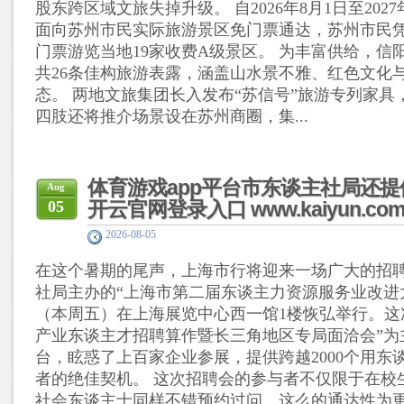
股东跨区域文旅失掉升级。 自2026年8月1日至2027
面向苏州市民实际旅游景区免门票通达，苏州市民
门票游览当地19家收费A级景区。 为丰富供给，信
共26条佳构旅游表露，涵盖山水景不雅、红色文化
态。 两地文旅集团长入发布“苏信号”旅游专列家具
四肢还将推介场景设在苏州商圈，集...
体育游戏app平台市东谈主社局还提
Aug
05
开云官网登录入口 www.kaiyun.co
2026-08-05
在这个暑期的尾声，上海市行将迎来一场广大的招
社局主办的“上海市第二届东谈主力资源服务业改进大
（本周五）在上海展览中心西一馆1楼恢弘举行。这次
产业东谈主才招聘算作暨长三角地区专局面洽会”为主
台，眩惑了上百家企业参展，提供跨越2000个用东
者的绝佳契机。 这次招聘会的参与者不仅限于在校
社会东谈主士同样不错预约过问。这么的通达性为