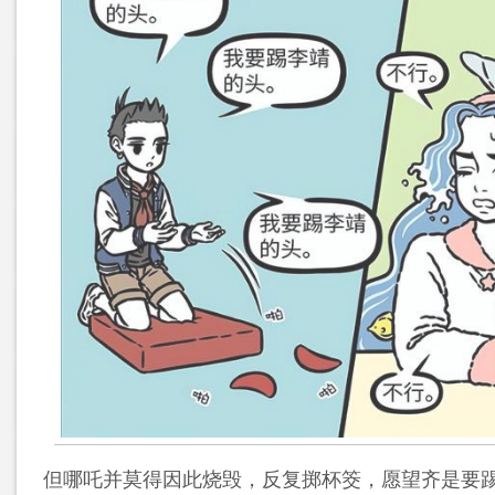
但哪吒并莫得因此烧毁，反复掷杯筊，愿望齐是要