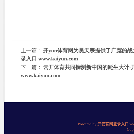
上一篇：
开yun体育网为昊天宗提供了广宽的战
录入口 www.kaiyun.com
下一篇：
云开体育共同揣测新中国的诞生大计-
www.kaiyun.com
Powered by
开云官网登录入口 www.
Cop