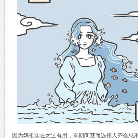
因为妈祖实在太过有用，有期间甚而连伟人齐会忍