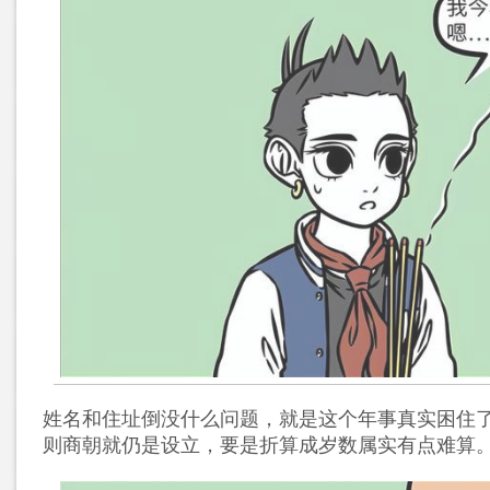
姓名和住址倒没什么问题，就是这个年事真实困住
则商朝就仍是设立，要是折算成岁数属实有点难算