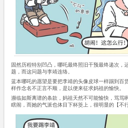
固然历程特别凹凸，哪吒最终照旧干预最终递次，
题，而这问题与李靖连络。
蓝本哪吒的愿望是要把李靖的头像皮球一样踢到百
样作念名不正言不顺，是以便来征求妈祖的愉快。
濒临如斯离谱的条款，妈祖天然不可能愉快，骂骂
瞎闹，而她的气派也体目下杯筊上，很明显的【不