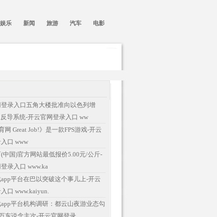
娱乐
新闻
旅游
汽车
电影
网登录入口五角大楼批准向以色列增
”反导系统-开云官网登录入口 ww
育网 Great Job!》是一款FPS游戏-开云
入口 www
(中国)官方网站最低报价5.00元/公斤-
录入口 www.ka
app平台在巴以突破这个事儿上-开云
口 www.kaiyun.
app平台机构调研：都云山夜游业态勾
0万东说念主次-开云官网登录