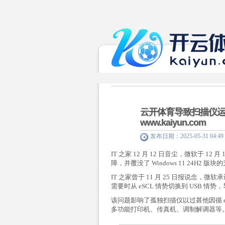
云开体育导致扫描仪运
www.kaiyun.com
发布日期：2025-05-31 04
IT 之家 12 月 12 日音尘，微软于 1
障，并覆没了 Windows 11 24H2 版
IT 之家曾于 11 月 25 日报说念，微软承认
需要时从 eSCL 情势切换到 USB 
该问题影响了孤独扫描仪以过甚他因循 
多功能打印机、传真机、调制解调器等