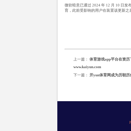
微软暗意已通过 2024 年 12 月 10 日
育，此前受影响的用户在装置该更新之后，会在 
上一篇：
体育游戏app平台在资
www.kaiyun.com
下一篇：
开yun体育网成为历朝历代的