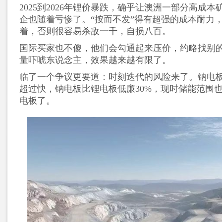
2025到2026年锂价暴跌，确乎让澳洲一部分高成
企也随着亏惨了。“按而不发”得有超强的成本耐力
着，否则很容易杀敌一千，自损八百。
国际买家也不傻，他们会勾通起来压价，约略找别
量吓唬东说念主，效果越来越有限了。
临了一个争议更要道：时刻迭代的风险来了。钠电
超过快，钠电板比锂电板低廉30%，现时储能范围
电板了。