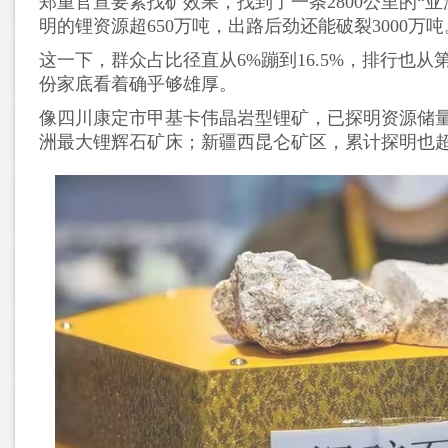
郑重官宣要紧找矿效果，找到了一条2800公里的“亚
明的锂资源超650万吨，出路后劲还能破裂3000万吨
这一下，群众占比径直从6%蹦到16.5%，排行也
份家底看着确乎够雄厚。
像四川康定市甲基卡伟晶岩型锂矿，已探明资源储量
洲最大锂辉石矿床；新疆西昆仑矿区，累计探明也超