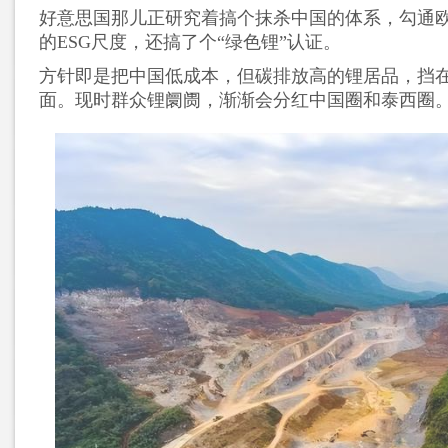
好意思国那儿正研究着搞个抹杀中国的体系，勾通
的ESG尺度，还搞了个“绿色锂”认证。
方针即是把中国低成本，但碳排放高的锂居品，挡
面。现时群众锂阛阓，渐渐会分红中国圈和泰西圈