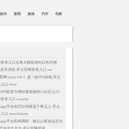
娱乐
新闻
旅游
汽车
电影
网登录入口五角大楼批准向以色列增
”反导系统-开云官网登录入口 ww
育网 Great Job!》是一款FPS游戏-开云
入口 www
(中国)官方网站最低报价5.00元/公斤-
录入口 www.ka
app平台在巴以突破这个事儿上-开云
口 www.kaiyun.
app平台机构调研：都云山夜游业态勾
0万东说念主次-开云官网登录