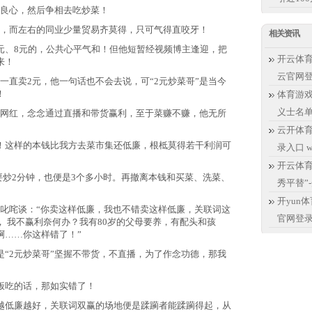
有良心，然后争相去吃炒菜！
主，而左右的同业少量贸易齐莫得，只可气得直咬牙！
相关资讯
6元、8元的，公共心平气和！但他短暂经视频博主逢迎，把
开云体
来！
云官网登录
他一直卖2元，他一句话也不会去说，可“2元炒菜哥”是当今
！
体育游戏
义士名单
念网红，念念通过直播和带货赢利，至于菜赚不赚，他无所
云开体育
！这样的本钱比我方去菜市集还低廉，根柢莫得若干利润可
录入口 ww
开云体育
盘要炒2分钟，也便是3个多小时。再撤离本钱和买菜、洗菜、
秀平替”
开yun
他叱咤谈：“你卖这样低廉，我也不错卖这样低廉，关联词这
官网登录入
 我不赢利奈何办？我有80岁的父母要养，有配头和孩
啊……你这样错了！”
“2元炒菜哥”坚握不带货，不直播，为了作念功德，那我
饭吃的话，那如实错了！
越低廉越好，关联词双赢的场地便是蹂躏者能蹂躏得起，从