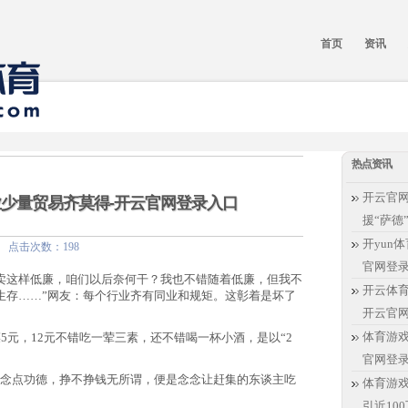
首页
资讯
热点资讯
开云官
少量贸易齐莫得-开云官网登录入口
援“萨德
开yun体
:31 点击次数：198
官网登录
你卖这样低廉，咱们以后奈何干？我也不错随着低廉，但我不
开云体育
生存……”网友：每个行业齐有同业和规矩。这彰着是坏了
开云官网登
体育游戏
5元，12元不错吃一荤三素，还不错喝一杯小酒，是以“2
官网登录入
作念点功德，挣不挣钱无所谓，便是念念让赶集的东谈主吃
体育游戏
引近10