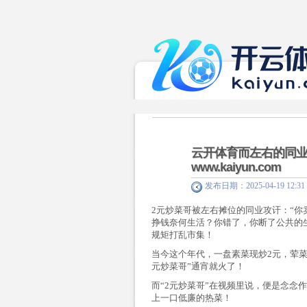
云开体育而左右的同业
www.kaiyun.com
发布日期：2025-04-19 12
2元炒菜哥被左右摊位的同业攻讦：“
挣钱奈何生活？你错了，你断了公共的
规矩打乱市集！
当今这个年代，一盘素菜现炒2元，荤菜
元炒菜哥”通宵就火了！
而“2元炒菜哥”在视频里说，便是念念
上一口低廉的热菜！