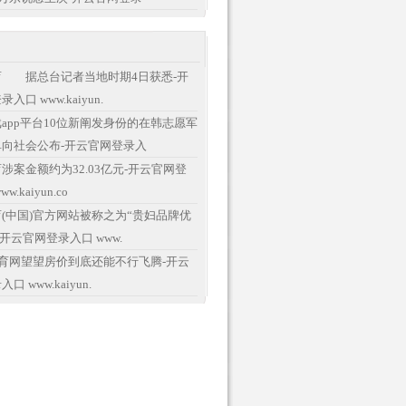
育 据总台记者当地时期4日获悉-开
入口 www.kaiyun.
app平台10位新阐发身份的在韩志愿军
向社会公布-开云官网登录入
涉案金额约为32.03亿元-开云官网登
w.kaiyun.co
(中国)官方网站被称之为“贵妇品牌优
-开云官网登录入口 www.
体育网望望房价到底还能不行飞腾-开云
口 www.kaiyun.