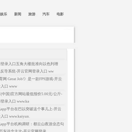
娱乐
新闻
旅游
汽车
电影
网登录入口五角大楼批准向以色列增
”反导系统-开云官网登录入口 ww
育网 Great Job!》是一款FPS游戏-开云
入口 www
(中国)官方网站最低报价5.00元/公斤-
录入口 www.ka
app平台在巴以突破这个事儿上-开云
口 www.kaiyun.
app平台机构调研：都云山夜游业态勾
0万东说念主次-开云官网登录