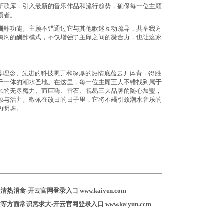
新歌库，引入最新的音乐作品和流行趋势，确保每一位主顾
颈者。
酬酢功能。主顾不错通过它与其他歌迷互动疏导，共享我方
鸿沟的酬酢模式，不仅增强了主顾之间的凝合力，也让这家
。
筹算理念、先进的科技愚弄和深厚的热情底蕴云开体育，得胜
于一体的潮水圣地。在这里，每一位主顾王人不错找到属于
来的无尽魔力。而巨嗨、雷石、视易三大品牌的随心加盟，
源与活力。敬佩在改日的日子里，它将不竭引颈潮水音乐的
的明珠。
消食-开云官网登录入口 www.kaiyun.com
面常识需求大-开云官网登录入口 www.kaiyun.com