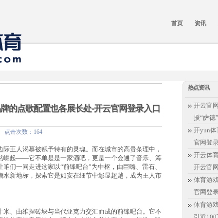
首页
资讯
热点资讯
开云官
牌的点歌配置也各展长处-开云官网登录入口
援“萨德
开yun体
:30 点击次数：164
官网登录
边际王人渴慕被赋予特有的灵魂。而在城市的高贵条理中，
开云体育
然崛起——它不单是是一家酒吧，更是一个会通了音乐、筹
让咱们一同走进这家以“前锋吧台”为中枢，由巨嗨、雷石、
开云官网登
潮水新地标，探索它是如安在细节中彰显超越，成为王人市
体育游戏
官网登录入
体育游戏
十米、由维捏砖块与当代亚克力交汇而成的前锋吧台。它不
引近10