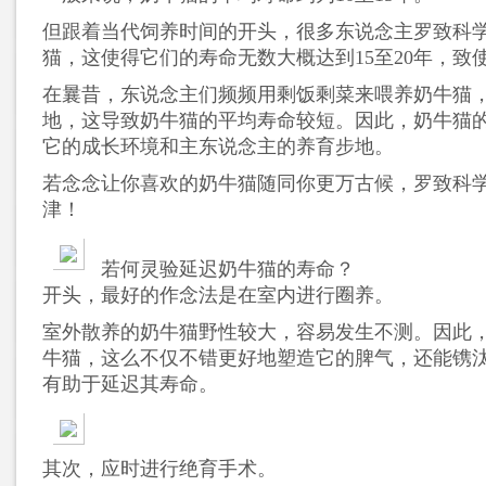
但跟着当代饲养时间的开头，很多东说念主罗致科
猫，这使得它们的寿命无数大概达到15至20年，致
在曩昔，东说念主们频频用剩饭剩菜来喂养奶牛猫
地，这导致奶牛猫的平均寿命较短。因此，奶牛猫
它的成长环境和主东说念主的养育步地。
若念念让你喜欢的奶牛猫随同你更万古候，罗致科
津！
若何灵验延迟奶牛猫的寿命？
开头，最好的作念法是在室内进行圈养。
室外散养的奶牛猫野性较大，容易发生不测。因此
牛猫，这么不仅不错更好地塑造它的脾气，还能镌
有助于延迟其寿命。
其次，应时进行绝育手术。