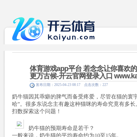
体育游戏app平台 若念念让你喜欢
更万古候-开云官网登录入口 www.kai
发布日期：2025-04-23 08:17 点击次数：227
奶牛猫因其乖癖的脾气而备受疼爱，尽管在猫的寰宇
哈”。很多东说念主有趣这种猫咪的寿命究竟有多长
扫数探索这个问题！
奶牛猫的预期寿命是若干？
一般来说，奶牛猫的平均寿命约为10至15年。