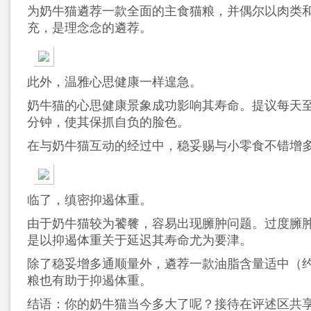
为奶牛猫遴荐一款全面的主食猫粮，并偶尔以肉类
充，是理念念的遴荐。
此外，温雅心思健康一样遑急。
奶牛猫的心思健康景象成功影响其寿命。提议每天至少
分钟，使其保抓自负的脸色。
在与奶牛猫互动的经过中，稳妥赐与小零食不错增
临了，缜密抑遏体重。
由于奶牛猫较为饕餮，容易出现臃肿问题。过度臃
是以抑遏体重关于延迟其寿命尤为要津。
除了稳妥增多通顺量外，遴荐一款油脂含量适中（约1
粮也有助于抑遏体重。
结语：你的奶牛猫当今多大了呢？接待在评述区共享